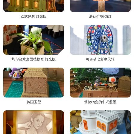
欧式建筑 灯光版
蘑菇灯/装饰灯
均匀浇水桌面植物盒 灯光版
可转动七彩摩天轮
传国玉玺
带储物盒的中式盆景