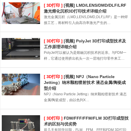
[ 3D打印 ]
[视频] LMD/LENS/DMD/DLF/LRF
激光熔化沉积3D打印技术详细介绍
激光金属沉积（LMD,LENS,DMD,DLF,LRF）是一种焊
接工艺，将材料引入由高功率激光产生的…
[ 3D打印 ]
[视频] PolyJet 3D打印成型技术及
工作原理详细介绍
PolyJet可以被认为是熔融沉积技术的近亲。与FDM一
样，它通过使用挤出机头一次一层地打印零件来工…
[ 3D打印 ]
[视频] NPJ（Nano Particle
Jetting）纳米颗粒喷射技术 液态金属/陶瓷成
型介绍
NPJ（Nano Particle Jetting）纳米颗粒喷射技术 液态
金属/陶瓷成型，由以色列X…
[ 3D打印 ]
FDM/FFF/FFM/FLM 3D打印成型技
术的区别与优劣势
前几天有同学问我，FLM、FFM、FFF和FDM 3D打印