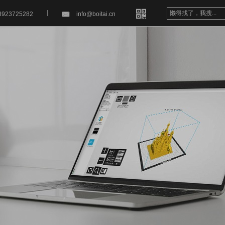


8923725282
info@boitai.cn