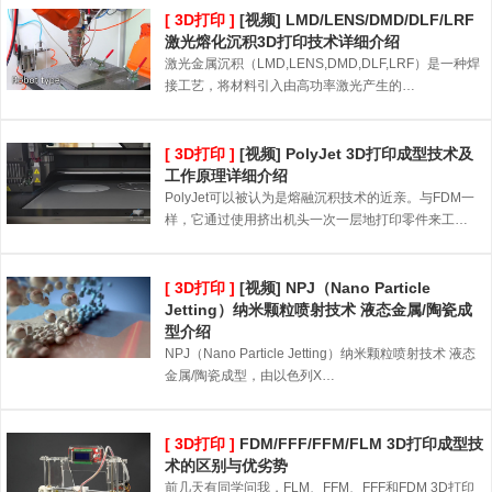
[ 3D打印 ]
[视频] LMD/LENS/DMD/DLF/LRF
激光熔化沉积3D打印技术详细介绍
激光金属沉积（LMD,LENS,DMD,DLF,LRF）是一种焊
接工艺，将材料引入由高功率激光产生的…
[ 3D打印 ]
[视频] PolyJet 3D打印成型技术及
工作原理详细介绍
PolyJet可以被认为是熔融沉积技术的近亲。与FDM一
样，它通过使用挤出机头一次一层地打印零件来工…
[ 3D打印 ]
[视频] NPJ（Nano Particle
Jetting）纳米颗粒喷射技术 液态金属/陶瓷成
型介绍
NPJ（Nano Particle Jetting）纳米颗粒喷射技术 液态
金属/陶瓷成型，由以色列X…
[ 3D打印 ]
FDM/FFF/FFM/FLM 3D打印成型技
术的区别与优劣势
前几天有同学问我，FLM、FFM、FFF和FDM 3D打印