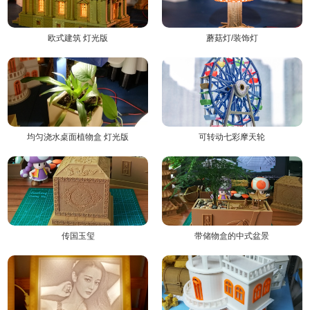
欧式建筑 灯光版
蘑菇灯/装饰灯
均匀浇水桌面植物盒 灯光版
可转动七彩摩天轮
传国玉玺
带储物盒的中式盆景