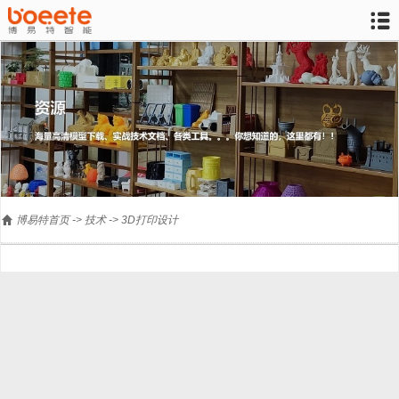


博易特首页
->
技术
->
3D打印设计