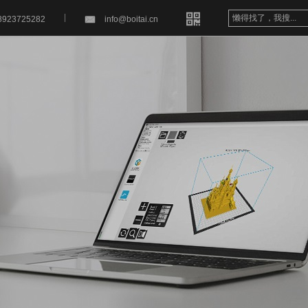


8923725282
info@boitai.cn