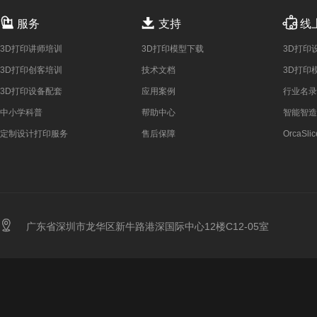



服务
支持
线
3D打印讲师培训
3D打印模型下载
3D打印
3D打印创客培训
技术文档
3D打印
3D打印设备配套
应用案例
行业名录
中小学科普
帮助中心
智能智造
定制设计打印服务
售后保障
OrcaSlic

广东省深圳市龙华区新牛路港深国际中心12楼C12-05室