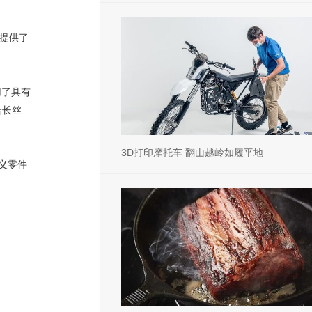
队提供了
用了具有
合长丝
3D打印摩托车 翻山越岭如履平地
定义零件