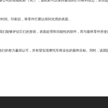
部分，可以配备公司的智能机柜（SC），该机柜可以保持最佳的打印材料状态，从而
。
，以节省时间。印刷后，将零件打磨以得到光滑的表面。
出使我们能够评估它们的形状，表面处理和功能性的部件，而与最终零件所使
以期为他们的努力赢得认可，并有望实现摩托车商业化的最终目标。同时，该团