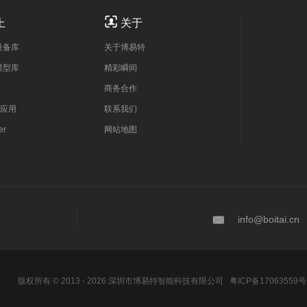

上
关于
设备库
关于博易特
模型库
精彩瞬间
商务合作
应用
联系我们
er
网站地图

info@boitai.cn
版权所有 © 2013 - 2026 深圳市博易特智能科技有限公司
粤ICP备17063559