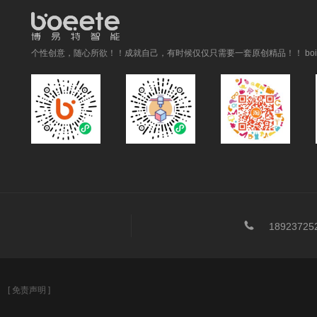
个性创意，随心所欲！！成就自己，有时候仅仅只需要一套原创精品！！ boitai

18923725
号
[ 免责声明 ]