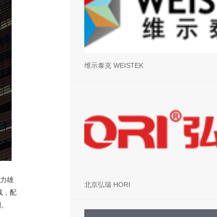
维示泰克 WEISTEK
力雄
北京弘瑞 HORI
线，配
列。