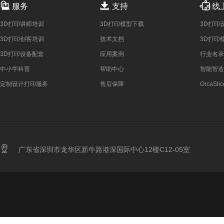



服务
支持
线
3D打印讲师培训
3D打印模型下载
3D打印
3D打印创客培训
技术文档
3D打印
3D打印设备配套
应用案例
行业名录
中小学科普
帮助中心
智能智造
定制设计打印服务
售后保障
OrcaSlic

广东省深圳市龙华区新牛路港深国际中心12楼C12-05室