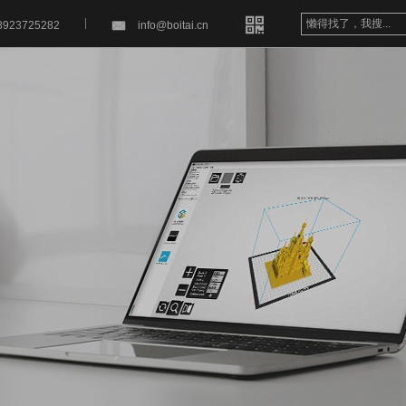


8923725282
info@boitai.cn