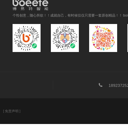
个性创意，随心所欲！！成就自己，有时候仅仅只需要一套原创精品！！ boitai

18923725
号
[ 免责声明 ]