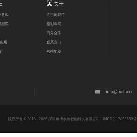

上
关于
设备库
关于博易特
模型库
精彩瞬间
商务合作
应用
联系我们
er
网站地图

info@boitai.cn
版权所有 © 2013 - 2026 深圳市博易特智能科技有限公司
粤ICP备17063559