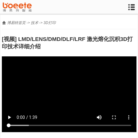


博易特首页
->
技术
->
3D打印
[视频] LMD/LENS/DMD/DLF/LRF 激光熔化沉积3D打
印技术详细介绍