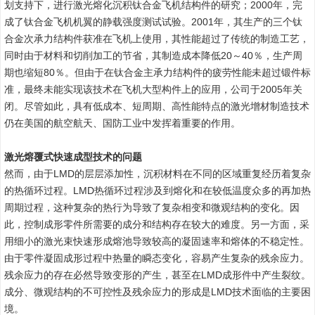
划支持下，进行激光熔化沉积钛合金飞机结构件的研究；2000年，完
成了钛合金飞机机翼的静载强度测试试验。2001年，其生产的三个钛
合金次承力结构件获准在飞机上使用，其性能超过了传统的制造工艺，
同时由于材料和切削加工的节省，其制造成本降低20～40％，生产周
期也缩短80％。但由于在钛合金主承力结构件的疲劳性能未超过锻件标
准，最终未能实现该技术在飞机大型构件上的应用，公司于2005年关
闭。尽管如此，具有低成本、短周期、高性能特点的激光增材制造技术
仍在美国的航空航天、国防工业中发挥着重要的作用。
激光熔覆式快速成型技术的问题
然而，由于LMD的层层添加性，沉积材料在不同的区域重复经历着复杂
的热循环过程。LMD热循环过程涉及到熔化和在较低温度众多的再加热
周期过程，这种复杂的热行为导致了复杂相变和微观结构的变化。因
此，控制成形零件所需要的成分和结构存在较大的难度。另一方面，采
用细小的激光束快速形成熔池导致较高的凝固速率和熔体的不稳定性。
由于零件凝固成形过程中热量的瞬态变化，容易产生复杂的残余应力。
残余应力的存在必然导致变形的产生，甚至在LMD成形件中产生裂纹。
成分、微观结构的不可控性及残余应力的形成是LMD技术面临的主要困
境。