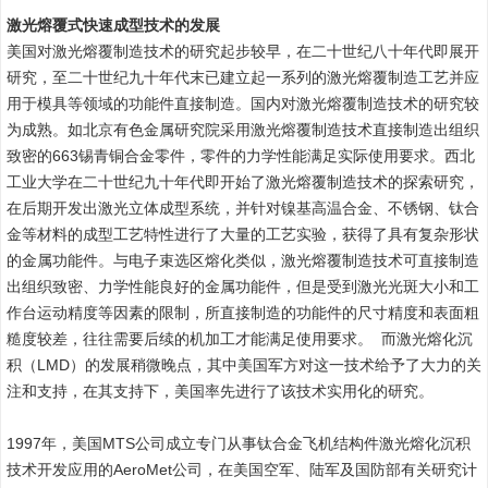
激光熔覆式快速成型技术的发展
美国对激光熔覆制造技术的研究起步较早，在二十世纪八十年代即展开
研究，至二十世纪九十年代末已建立起一系列的激光熔覆制造工艺并应
用于模具等领域的功能件直接制造。国内对激光熔覆制造技术的研究较
为成熟。如北京有色金属研究院采用激光熔覆制造技术直接制造出组织
致密的663锡青铜合金零件，零件的力学性能满足实际使用要求。西北
工业大学在二十世纪九十年代即开始了激光熔覆制造技术的探索研究，
在后期开发出激光立体成型系统，并针对镍基高温合金、不锈钢、钛合
金等材料的成型工艺特性进行了大量的工艺实验，获得了具有复杂形状
的金属功能件。与电子束选区熔化类似，激光熔覆制造技术可直接制造
出组织致密、力学性能良好的金属功能件，但是受到激光光斑大小和工
作台运动精度等因素的限制，所直接制造的功能件的尺寸精度和表面粗
糙度较差，往往需要后续的机加工才能满足使用要求。 而激光熔化沉
积（LMD）的发展稍微晚点，其中美国军方对这一技术给予了大力的关
注和支持，在其支持下，美国率先进行了该技术实用化的研究。
1997年，美国MTS公司成立专门从事钛合金飞机结构件激光熔化沉积
技术开发应用的AeroMet公司，在美国空军、陆军及国防部有关研究计