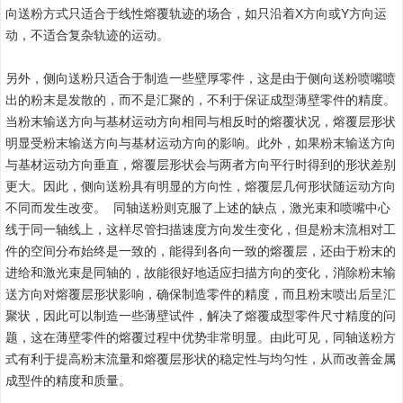
向送粉方式只适合于线性熔覆轨迹的场合，如只沿着X方向或Y方向运
动，不适合复杂轨迹的运动。
另外，侧向送粉只适合于制造一些壁厚零件，这是由于侧向送粉喷嘴喷
出的粉末是发散的，而不是汇聚的，不利于保证成型薄壁零件的精度。
当粉末输送方向与基材运动方向相同与相反时的熔覆状况，熔覆层形状
明显受粉末输送方向与基材运动方向的影响。此外，如果粉末输送方向
与基材运动方向垂直，熔覆层形状会与两者方向平行时得到的形状差别
更大。因此，侧向送粉具有明显的方向性，熔覆层几何形状随运动方向
不同而发生改变。 同轴送粉则克服了上述的缺点，激光束和喷嘴中心
线于同一轴线上，这样尽管扫描速度方向发生变化，但是粉末流相对工
件的空间分布始终是一致的，能得到各向一致的熔覆层，还由于粉末的
进给和激光束是同轴的，故能很好地适应扫描方向的变化，消除粉末输
送方向对熔覆层形状影响，确保制造零件的精度，而且粉末喷出后呈汇
聚状，因此可以制造一些薄壁试件，解决了熔覆成型零件尺寸精度的问
题，这在薄壁零件的熔覆过程中优势非常明显。由此可见，同轴送粉方
式有利于提高粉末流量和熔覆层形状的稳定性与均匀性，从而改善金属
成型件的精度和质量。