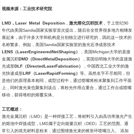
视频来源：工业技术研究院
LMD，Laser Metal Deposition
，
激光熔化沉积技术
，于上世纪90
年代由美国Sandia国家实验室首次提出，随后在全世界很多地方相继发
展起来，由于许多大学和机构是分别独立进行研究的，因此这一技术的
名称繁多。例如，美国Sandia国家实验室的激光近净成形技术
LENS（LaserEngineeredNetShaping）
，美国Michigan大学的直接
金属沉积
DMD（DirectMetalDeposition）
，英国伯明翰大学的直接激
光成形
DLF（DirectedLaserFabrication）
，中国西北工业大学的激
光快速成形
LRF（LaserRapidForming）
等。虽然名字不尽相同，但
是他们的原理基本相同，成型过程中，通过喷嘴将粉末聚集到工作平面
上，同时激光束也聚集到该点，将粉光作用点重合，通过工作台或喷嘴
移动，获得堆积的熔覆实体。
工艺概述：
激光金属沉积（LMD）是一种焊接工艺，将材料引入由高功率激光产生
的熔池中焊接成型，LMD属于定向能量沉积（DED）工艺的范围。通
常引入的填充材料是粉末，通过围绕激光束的锥形环喷嘴注入。 添加