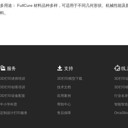
多用途： FullCure 材料品种多样，可适用于不同几何形状、机械
料。



服务
支持
线
3D打印讲师培训
3D打印模型下载
3D打印
3D打印创客培训
技术文档
3D打印
3D打印设备配套
应用案例
行业名录
中小学科普
帮助中心
智能智造
定制设计打印服务
售后保障
OrcaSlic