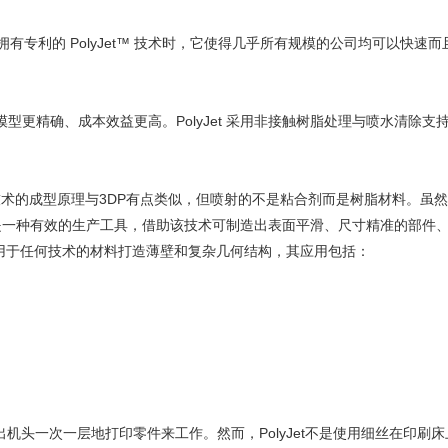
出其拥有专利的 PolyJet™ 技术时，它使得几乎所有规模的公司均可以快速
构建模型更精确、成本效益更高。PolyJet 采用非接触树脂处理与喷水清除支
购。PolyJet技术的成型原理与3DP有点类似，但喷射的不是粘合剂而是树脂材料。虽
，也是一种有效的生产工具，借助该技术可制造出表面平滑、尺寸精准的部件
适用于任何技术的材料打造薄壁和复杂几何结构，其应用包括：
挤出机头一次一层地打印零件来工作。然而，PolyJet不是使用细丝在印刷