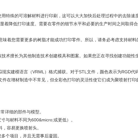
可以使用特殊的可溶解材料进行印刷，这可以大大加快后处理过程中的去除速
层，但这将显着降低打印速度。需要在零件的细节水平和必要的生产时间之间取得
集，这意味着您需要更多的树脂才能成功打印零件。所以，请务必考虑支持材料
该技术擅长为其他制造技术创建模具和图案。如果您正在寻找创建功能性
拟现实建模语言（VRML）格式捕获。对于STL文件，颜色表示为RGD代
L文件在增材制造中不常见，但全彩色打印的灵活性使它们成为聚喷射打印
且非常详细的部件与模型。
材料不同为600&micro;或更低）。
料，容易更换喷射头。
建多个项目，并且无需事后凝固。