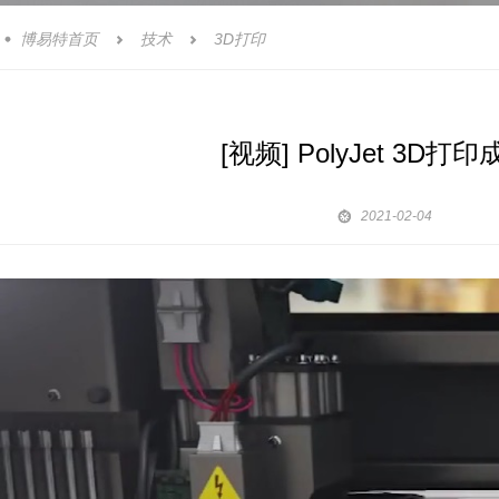
博易特首页
技术
3D打印



[视频] PolyJet 

2021-02-04