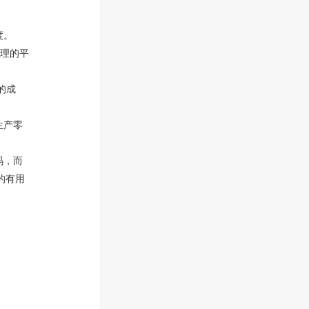
度。
合理的平
的成
生产零
码，而
的有用