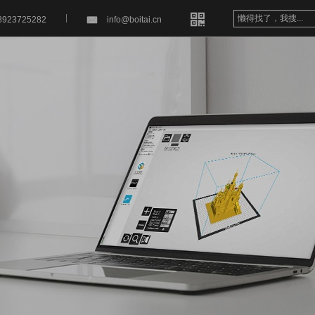


8923725282
info@boitai.cn