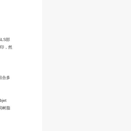
LS部
打印，然
组合多
jet
同树脂