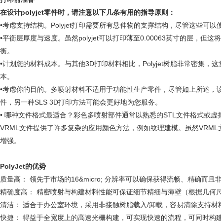
在设计polyjet零件时，请注意以下几条有用的指导原则：
•考虑支持结构。Polyjet打印需要所有悬伸物的支撑结构，尽管这些
•平衡层厚度与速度。虽然polyjet可以打印薄至0.00063英寸的
衡。
•计划您的材料成本。与其他3D打印材料相比，Polyjet树脂非常密
本。
•考虑你的目的。多喷射材料不适用于功能性生产零件，尽管如上所述，
件，另一种SLS 3D打印方法可能会更好地为您服务。
• 哪种文件格式最适合？彩色多喷射部件通常以熟悉的STL文件格式或虚
VRML文件提供了许多复杂的应用颜色方法，例如纹理建模。虽然VRM
增强。
PolyJet的优势
质量高： 领先于市场的16&micro; 分辨率可以确保获得流畅、精确而
精确度高： 精密喷射与构建材料性能可保证细节精细与薄壁（根据几何尺寸与
清洁： 适合于办公室环境，采用非接触树脂载入/卸载，容易清除支持材
快捷： 得益于全宽度上的高速光栅构建，可实现快速的流程，可同时构