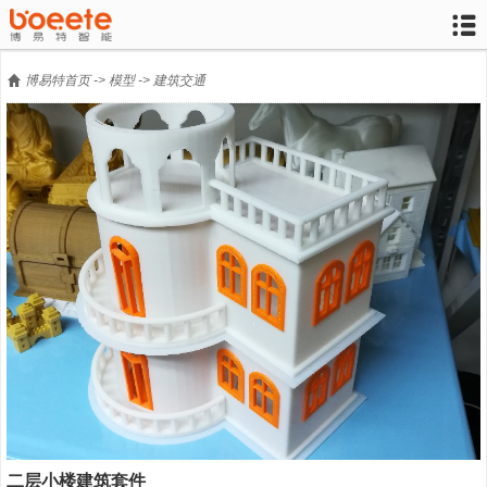


博易特首页
->
模型
->
建筑交通
二层小楼建筑套件