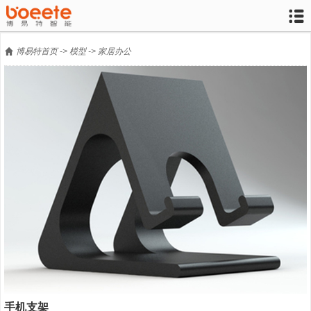


博易特首页
->
模型
->
家居办公
手机支架