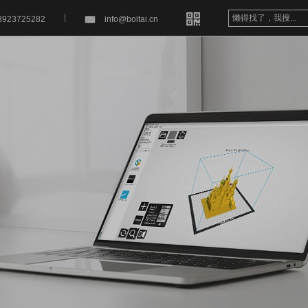


8923725282
info@boitai.cn