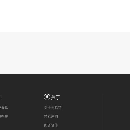

上
关于
设备库
关于博易特
模型库
精彩瞬间
商务合作