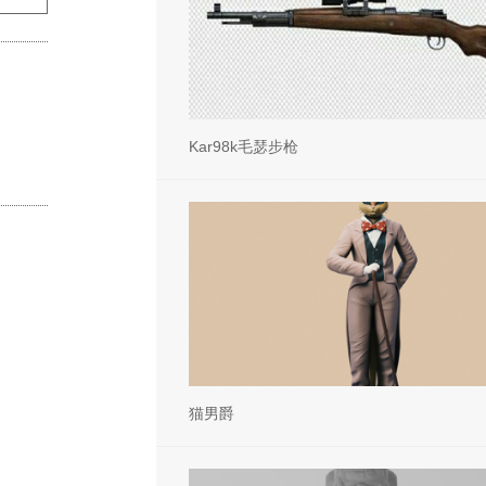
Kar98k毛瑟步枪
猫男爵