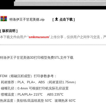

特洛伊王子甘尼美德.zip
[
点击下载 ]
[ 版权说明 ]
本下载文件由用户 “
smkmuseum
”上传分享，仅供用户之间学习交流，
特洛伊王子甘尼美德3D打印模型免费STL文件下载
FDM（熔融沉积成型）打印参数参考：
耗材推荐：PLA、PLA+、ABS （耗材直径1.75mm）
碰嘴孔径：0.4mm 可根据打印机实际孔径设置
喷嘴温度：PLA/PLA+ 215℃ ABS 235℃
热床温度：美纹纸/高温纸底垫 50℃ 玻璃热床 60℃