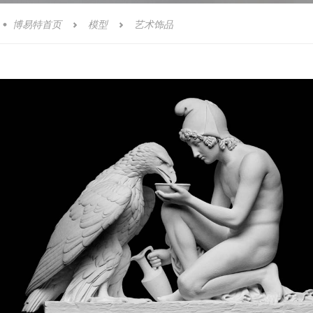
博易特首页
模型
艺术饰品


