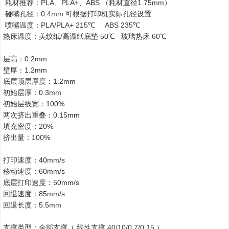
耗材推荐：PLA、PLA+、ABS （耗材直径1.75mm）
碰嘴孔径：0.4mm 可根据打印机实际孔径设置
喷嘴温度：PLA/PLA+ 215℃ ABS 235℃
热床温度：美纹纸/高温纸底垫 50℃ 玻璃热床 60℃
层高：0.2mm
壁厚：1.2mm
底层顶层厚度：1.2mm
初始层厚：0.3mm
初始层线宽：100%
两次挤出重叠：0.15mm
填充密度：20%
挤出量：100%
打印速度：40mm/s
移动速度：60mm/s
底层打印速度：50mm/s
回退速度：85mm/s
回退长度：5.5mm
支撑类型：全部支撑（ 线性支撑 40/10/0.7/0.15 ）