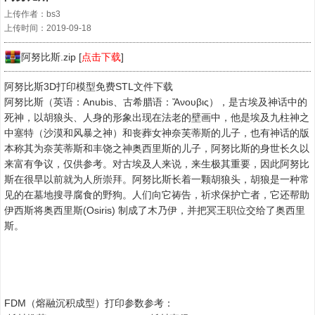
上传作者：bs3
上传时间：2019-09-18
阿努比斯.zip [
点击下载
]
阿努比斯3D打印模型免费STL文件下载
阿努比斯（英语：Anubis、古希腊语：Ἄνουβις），是古埃及神话中的
死神，以胡狼头、人身的形象出现在法老的壁画中，他是埃及九柱神之
中塞特（沙漠和风暴之神）和丧葬女神奈芙蒂斯的儿子，也有神话的版
本称其为奈芙蒂斯和丰饶之神奥西里斯的儿子，阿努比斯的身世长久以
来富有争议，仅供参考。对古埃及人来说，来生极其重要，因此阿努比
斯在很早以前就为人所崇拜。阿努比斯长着一颗胡狼头，胡狼是一种常
见的在墓地搜寻腐食的野狗。人们向它祷告，祈求保护亡者，它还帮助
伊西斯将奥西里斯(Osiris) 制成了木乃伊，并把冥王职位交给了奥西里
斯。
FDM（熔融沉积成型）打印参数参考：