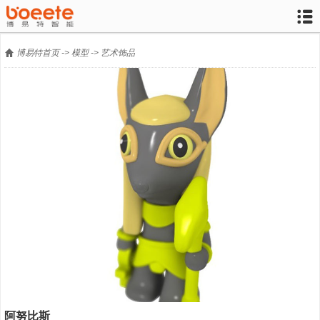


博易特首页
->
模型
->
艺术饰品
阿努比斯