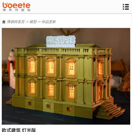


博易特首页
->
模型
->
作品赏析
欧式建筑 灯光版