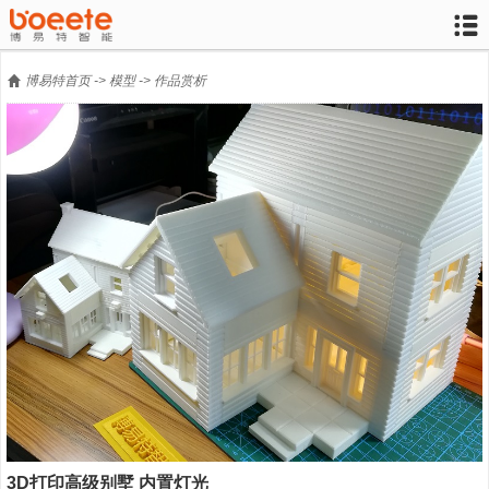


博易特首页
->
模型
->
作品赏析
3D打印高级别墅 内置灯光