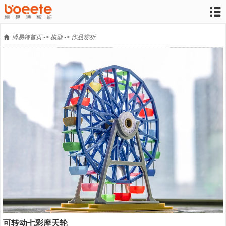


博易特首页
->
模型
->
作品赏析
可转动七彩摩天轮