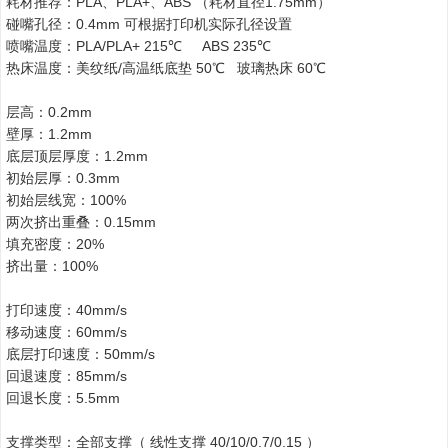
耗材推荐：PLA、PLA+、ABS （耗材直径1.75mm）
碰嘴孔径：0.4mm 可根据打印机实际孔径设置
喷嘴温度：PLA/PLA+ 215℃ ABS 235℃
热床温度：美纹纸/高温纸底垫 50℃ 玻璃热床 60℃
层高：0.2mm
壁厚：1.2mm
底层顶层厚度：1.2mm
初始层厚：0.3mm
初始层线宽：100%
两次挤出重叠：0.15mm
填充密度：20%
挤出量：100%
打印速度：40mm/s
移动速度：60mm/s
底层打印速度：50mm/s
回退速度：85mm/s
回退长度：5.5mm
支撑类型：全部支撑（ 线性支撑 40/10/0.7/0.15 ）